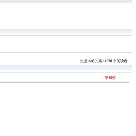
您是本帖的第
11036
个阅读者 ┆
第
10
楼