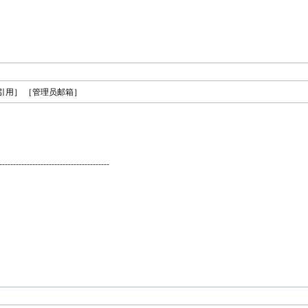
引用］
［管理员邮箱］
----------------------------------------