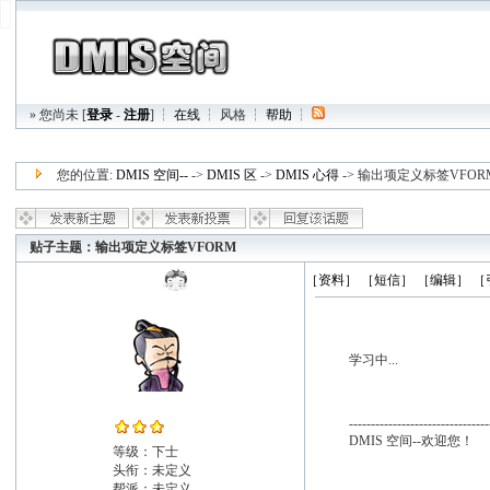
» 您尚未 [
登录
-
注册
] ┆
在线
┆
风格
┆
帮助
┆
您的位置:
DMIS 空间--
->
DMIS 区
->
DMIS 心得
-> 输出项定义标签VFOR
贴子主题：输出项定义标签VFORM
zbj
［资料］
［短信］
［编辑］
［
学习中...
--------------------------------
DMIS 空间--欢迎您！
等级：下士
头衔：未定义
帮派：未定义