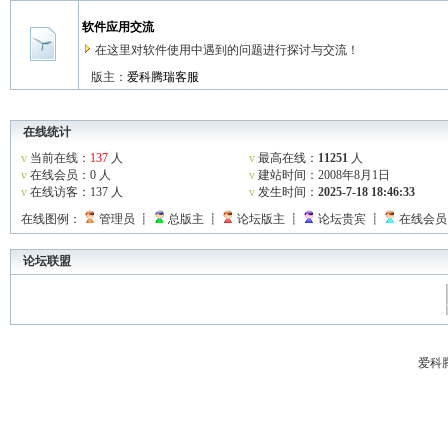
软件应用交流
在这里对软件使用中遇到的问题进行探讨与交流！
版主：
爱科腾瑞客服
在线统计
v
当前在线：
137
人
v
最高在线：
11251
人
v
在线会员：0 人
v
建站时间：2008年8月1日
v
在线访客：137 人
v
发生时间：
2025-7-18 18:46:33
在线图例：
管理员 ┋
总版主 ┋
论坛版主 ┋
论坛贵宾 ┋
在线会员
论坛联盟
爱科